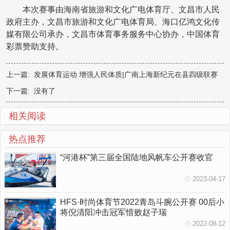
本次赛事由
海南省旅游和文化广电体育厅
、
文昌市人民
政府主办，文昌市
旅游和文化广电体育
局、海口亿鸿文化传
媒有限公司承办，文昌市体育事务服务中心协办，中国体育
彩票赞助支持。
上一篇:
发展体育运动 增强人民体质|广南上海新纪元在县四级联赛
中夺冠！
下一篇: 没有了
相关阅读
热点推荐
“河港杯”第三届全国陆地风帆车公开赛收官
2023-04-17
HFS·时尚体育节2022青岛斗腕公开赛 00后小
将倪清阳冲击冠军惜败赵子瑞
2022-08-12