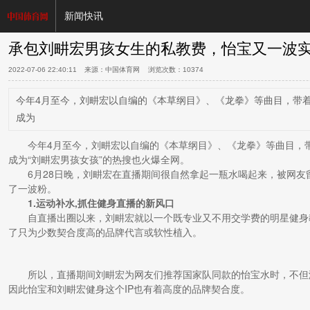
新闻快讯
承包刘畊宏男孩女生的私教费，怡宝又一波
2022-07-06 22:40:11
来源：中国体育网 浏览次数：
10374
今年4月至今，刘畊宏以自编的《本草纲目》、《龙拳》等曲目，带着
成为
今年4月至今，刘畊宏以自编的《本草纲目》、《龙拳》等曲目，带
成为“刘畊宏男孩女孩”的热搜也火爆全网。
6月28日晚，刘畊宏在直播期间很自然拿起一瓶水喝起来，被网友
了一波粉。
1
.
运动
补水
,
抓住
健身直播
的新
风口
自直播出圈以来，刘畊宏就以一个既专业又不用交学费的明星健身
了只为少数契合度高的品牌代言或软性植入。
所以，直播期间刘畊宏为网友们推荐国家队同款的怡宝水时，不但
因此怡宝和刘畊宏健身这个IP也有着高度的品牌契合度。