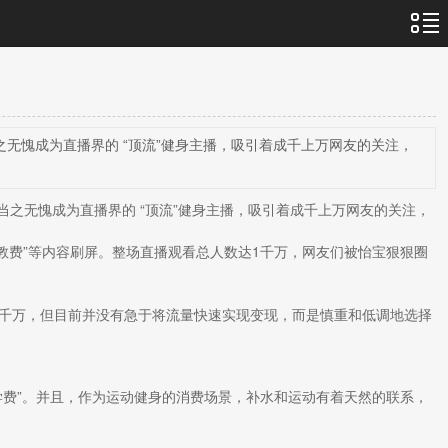
无愧成为直播界的 “顶流”健身主播，吸引着成千上万网友的关注，
当之无愧成为直播界的 “顶流”健身主播，吸引着成千上万网友的关注，
教费”等内容刷屏。整场直播观看总人数达1千万，网友们被怡宝狠狠圈
千万，但目前并没有急于将流量快速实现变现，而是慎重和低调地选择
费”。并且，作为运动健身的消费场景，补水和运动有着天然的联系，