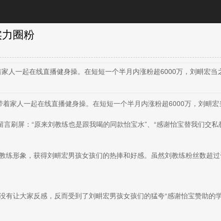
实力圈粉
家人一起在线直播健身操。在短短一个半月内涨粉超6000万，刘畊宏当之
着家人一起在线直播健身操。在短短一个半月内涨粉超6000万，刘畊宏
留言刷屏：“原来刘教练也是跟我喝的同款怡宝水”、“感谢怡宝替我们交私
教练形象，获得刘畊宏男孩女孩们的热捧和好感。虽然刘教练粉丝数超过
没有让大家反感，反而受到了刘畊宏男孩女孩们的猛夸“感谢怡宝赞助的学