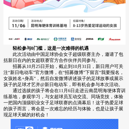
轻松参与0门槛，这是一次难得的机遇
此次活动由中国足球协会女子超级联赛主办，邀请了包
括新日在内的女超联赛官方合作伙伴共同参与。
招募从10月25日开始，截止到10月31日，新日用户可关
注“新日电动车”官方微博，在“招募微博”下留言“我要报名，
女孩姓名+身高”，然后自发微博讲述孩子的足球故事或展示
孩子的足球才艺并@新日电动车，即有机会参与本次活动。
通过选拔的孩子将会在11月6日走进云南昆明海埂体育训
练基地，参观学习，与女超球员互动交流、同场竞技，体验
一把国内顶级职业女子足球联赛的点滴幕后！这于热爱足球
的孩子而言，将会是一次难忘的经历与体验，也是让孩子展
现足球天赋的好机会！