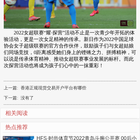
2022女超联赛“耀·探营”活动不止是一次青少年开拓的体
验活动，更是一次女足精神的传承。新日作为2022中国足球
协会女子超级联赛的官方合作伙伴，鼓励孩子们与女超姑娘
们同场竞技，0距离感受她们身上的铿锵之力、拼搏精神，可
以说是传承体育精神、推动女超联赛事业发展的标杆。而此
次探营活动也将成为孩子们心中的一抹重彩！
上一篇:
香港正规现货交易开户平台有哪些
下一篇: 没有了
相关阅读
热点推荐
HFS·时尚体育节2022青岛斗腕公开赛 00后小