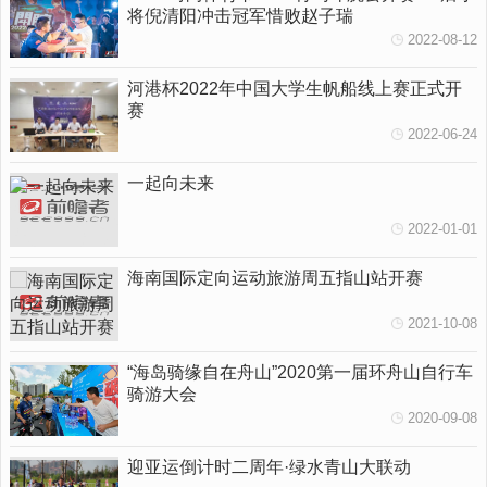
将倪清阳冲击冠军惜败赵子瑞
2022-08-12
河港杯2022年中国大学生帆船线上赛正式开
赛
2022-06-24
一起向未来
2022-01-01
海南国际定向运动旅游周五指山站开赛
2021-10-08
“海岛骑缘自在舟山”2020第一届环舟山自行车
骑游大会
2020-09-08
迎亚运倒计时二周年·绿水青山大联动