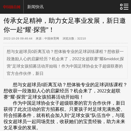
新闻快讯
传承女足精神，助力女足事业发展，新日邀
你一起“耀·探营”！
2022-10-26 09:46:44
来源：中国体育网 浏览次数：
32210
想与女超球员0距离互动？想体验专业的足球训练课程？想收获一
段激励人心的启蒙经历？机会来了，2022女超联赛“耀&middot;探
营”足球女孩招募活动开始啦！作为中国足球协会女子超级联赛的
官方合作伙伴，新日
想与女超球员0距离互动？想体验专业的足球训练课程？
想收获一段激励人心的启蒙经历？机会来了，2022女超联
赛“耀·探营”足球女孩招募活动开始啦！
作为中国足球协会女子超级联赛的官方合作伙伴，新日
获得了此次活动的官方招募权。只要孩子对足球充满热爱、
符合招募条件，就有机会加入到“足球女孩”队伍当中，与现
役女超球员一起同场竞技，收获她们的宝贵经验，助力未来
女足事业的发展。