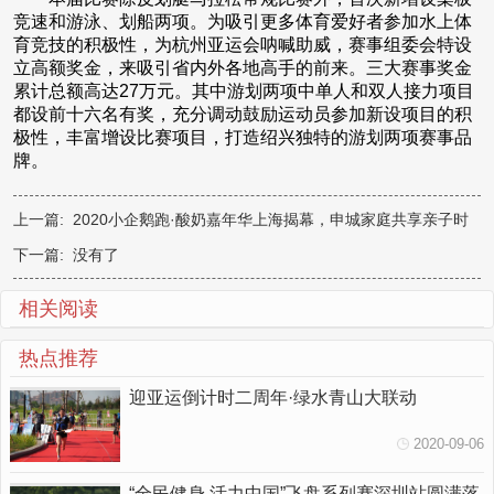
竞速和游泳、划船两项。为吸引更多体育爱好者参加水上体
育竞技的积极性，为杭州亚运会呐喊助威，赛事组委会特设
立高额奖金，来吸引省内外各地高手的前来。三大赛事奖金
累计总额高达27万元。其中游划两项中单人和双人接力项目
都设前十六名有奖，充分调动鼓励运动员参加新设项目的积
极性，丰富增设比赛项目，打造绍兴独特的游划两项赛事品
牌。
上一篇:
2020小企鹅跑·酸奶嘉年华上海揭幕，申城家庭共享亲子时
光
下一篇: 没有了
相关阅读
热点推荐
迎亚运倒计时二周年·绿水青山大联动
2020-09-06
“全民健身 活力中国”飞盘系列赛深圳站圆满落