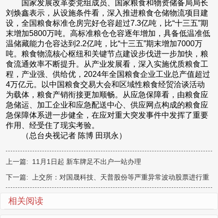
国家发展改革委党组成员、国家粮食和物资储备局局长
刘焕鑫表示，从设施条件看，深入推进粮食仓储物流项目建
设，全国粮食标准仓房完好仓容超过7.3亿吨，比“十三五”期
末增加5800万吨。高标准粮仓仓容逐年增加，具备低温准低
温储藏能力仓容达到2.2亿吨，比“十三五”期末增加7000万
吨。粮食物流核心枢纽和关键节点建设步伐进一步加快，粮
食流通效率不断提升。从产业发展看，深入实施优质粮食工
程，产业强、供给优，2024年全国粮食企业工业总产值超过
4万亿元。以中国粮食交易大会和区域性粮食经贸洽谈活动
为载体，粮食产销衔接更加顺畅。从应急保障看，由粮食应
急储运、加工企业和应急配送中心、供应网点构成的粮食应
急保障体系进一步健全，在应对重大突发事件中发挥了重要
作用、经受住了现实考验。
（总台央视记者 陈博 田琪永）
上一篇:
11月1日起 新车牌足不出户一站办理
下一篇:
上交所：对国晟科技、天普股份等严重异常波动股票进行重
点监控
相关阅读