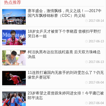
热点推荐
赛羊盛会，激情飘移，尚义之战！----2017中
国汽车飘移锦标赛（CDC）尚义站
2017-08-14
18岁女乒天才被誉下个李晓霞 曾横扫平野打
哭日本一姐
2017-06-13
柯洁执黑布达拉宫战柁嘉熹 后天双方珠峰总
决战
2017-06-13
11连胜打遍国内无敌手的刘诗雯怎么了？仍无
缘世乒赛冠军
2017-06-04
23岁希望之星曾跟朱婷同进女排！今平庸已被
郎平淡忘
2017-06-04